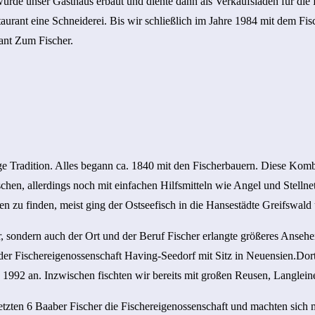
wurde unser Gasthaus erbaut und diente dann als Verkaufsladen für die 
ant eine Schneiderei. Bis wir schließlich im Jahre 1984 mit dem Fisch
rant Zum Fischer.
e Tradition. Alles begann ca. 1840 mit den Fischerbauern. Diese Komb
ischen, allerdings noch mit einfachen Hilfsmitteln wie Angel und Stell
n zu finden, meist ging der Ostseefisch in die Hansestädte Greifswald 
, sondern auch der Ort und der Beruf Fischer erlangte größeres Ansehen
der Fischereigenossenschaft Having-Seedorf mit Sitz in Neuensien.Dort
s 1992 an. Inzwischen fischten wir bereits mit großen Reusen, Langlein
letzten 6 Baaber Fischer die Fischereigenossenschaft und machten sich