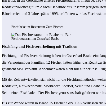
Ein Blick in die Geschichte unseres Fischrestaurants in Baabe. 1927 
Reddevitz/Mönchgut. Im Anschluss wurde aus unserem jetzigem Restaur
Räuchereien und 3 Jahre später, 1995, eröffneten wir das Fischrestau
Fischtheke im Restaurant Zum Fischer
Fischrestaurant im Ostseebad Baabe
Fischfang und Fischverarbeitung mit Tradition
Fischfang und Fischverarbeitung haben im Ostseebad Baabe eine lang
die Versorgung der Familien. 12 Fischer hatten früher das Recht zu f
getauscht bzw. verkauft. Abnehmer waren nicht nur auf der Insel Rüge
Mit der Zeit entwickelten sich nicht nur die Fischfangmethoden weiter
Reddevitz, Neu-Reddevitz, Moritzdorf, Seedorf, Sellin und Baabe in 
Sellin einen Fischladen. Der Fischereigenossenschaft gehörten wir bi
Bis zur Wende waren in Baabe 15 Fischer aktiv. 1992 verliessen die 